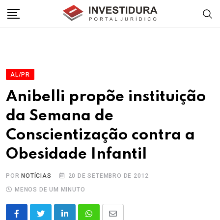
Skip
to
content
AL/PR
Anibelli propõe instituição
da Semana de
Conscientização contra a
Obesidade Infantil
POR
NOTÍCIAS
20 DE SETEMBRO DE 2012
MENOS DE UM MINUTO
LinkedIn
Whatsapp
Share