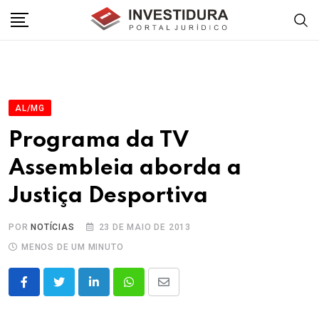
Skip
to
content
AL/MG
Programa da TV
Assembleia aborda a
Justiça Desportiva
POR
NOTÍCIAS
23 DE MAIO DE 2013
MENOS DE UM MINUTO
LinkedIn
Whatsapp
Share
via