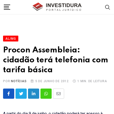
Skip
to
content
AL/MG
Procon Assembleia:
cidadão terá telefonia com
tarifa básica
POR
NOTÍCIAS
5 DE JUNHO DE 2012
1 MIN. DE LEITURA
LinkedIn
Whatsapp
Share
via
Email
A partir do dia 9 de junho, o cidadão poderá ter acesso à