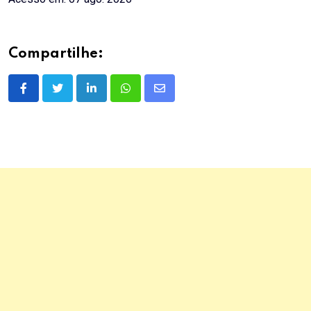
Compartilhe:
LinkedIn
Whatsapp
Share
via
Email