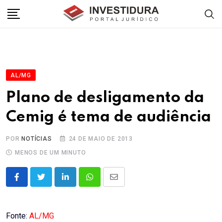
Skip
to
content
AL/MG
Plano de desligamento da
Cemig é tema de audiência
POR
NOTÍCIAS
24 DE MAIO DE 2013
MENOS DE UM MINUTO
LinkedIn
Whatsapp
Share
via
Email
Fonte:
AL/MG