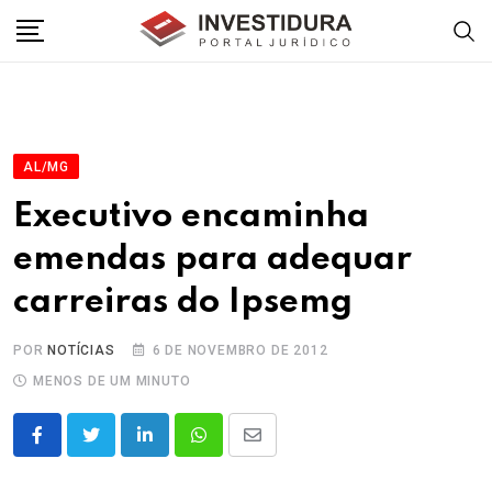
Skip
to
content
AL/MG
Executivo encaminha
emendas para adequar
carreiras do Ipsemg
POR
NOTÍCIAS
6 DE NOVEMBRO DE 2012
MENOS DE UM MINUTO
LinkedIn
Whatsapp
Share
via