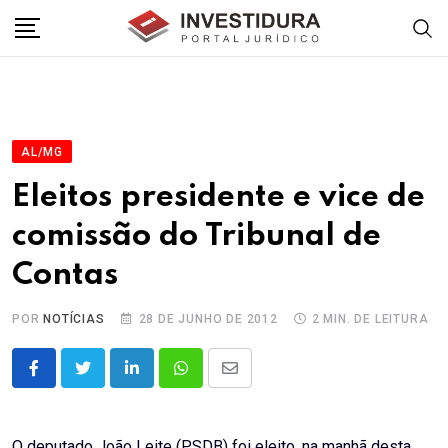
Skip
to
content
AL/MG
Eleitos presidente e vice de
comissão do Tribunal de
Contas
POR
NOTÍCIAS
28 DE JUNHO DE 2012
2 MIN. DE LEITURA
LinkedIn
Whatsapp
Share
via
Email
O deputado João Leite (PSDB) foi eleito, na manhã desta