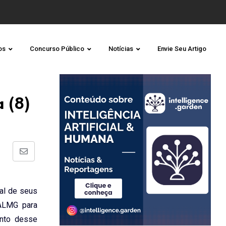
os
Concurso Público
Notícias
Envie Seu Artigo
 (8)
Share
via
Email
nal de seus
 ALMG para
ento desse