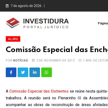
Skip
7 de agosto de 2026
to
content
Página 
AL/MG
Comissão Especial das Enche
POR
NOTÍCIAS
2 DE NOVEMBRO DE 2012
1 MIN. DE LEITU
LinkedIn
Whatsapp
A
Comissão Especial das Enchentes
se reúne nesta quinta-f
trabalhos. A reunião será no Plenarinho III da Assemble
acompanhar as obras de reconstrução de áreas afetadas