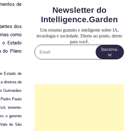
imentos de
ntantes dos
temas como
e o Estado
a do Plano
 de Estado de
a diretora de
as Guimarães
 Pedro Paulo
vil, tenente-
o; o gerente
 Vale do São