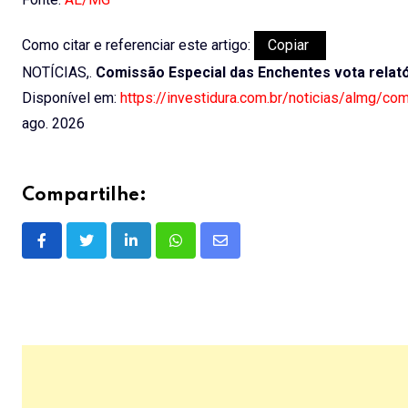
Como citar e referenciar este artigo:
Copiar
NOTÍCIAS,.
Comissão Especial das Enchentes vota relatór
Disponível em:
https://investidura.com.br/noticias/almg/co
ago. 2026
Compartilhe:
LinkedIn
Whatsapp
Share
via
Email