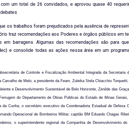
s, com um total de 26 convidados, e aprovou quase 40 requer
 debates.
 que os trabalhos foram prejudicados pela ausência de represe
latório traz recomendações aos Poderes e órgãos públicos em 
rias em barragens. Algumas das recomendações são para qu
Cedec) e consolide todas as ações nessa área em um program
bsecretária de Controle e Fiscalização Ambiental Integrada da Secretaria
Carvalho de Melo; a presidente da Feam, Zuleika Stela Chiacchio Torquetti; 
biente e Desenvolvimento Sustentável de Belo Horizonte, Zenilde das Graç
e Ferrugem do Departamento de Obras Públicas do Estado de Minas Gerais,
a da Cunha; o secretário executivo da Coordenadoria Estadual de Defesa Ci
omando Operacional de Bombeiros Militar, capitão BM Eduardo Chagas Ribeir
edeiros; o superintendente regional da Companhia de Desenvolvimento do