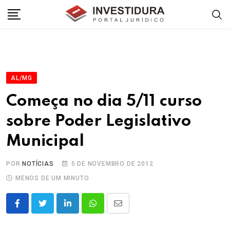
Skip
to
content
AL/MG
Começa no dia 5/11 curso
sobre Poder Legislativo
Municipal
POR
NOTÍCIAS
5 DE NOVEMBRO DE 2012
MENOS DE UM MINUTO
LinkedIn
Whatsapp
Share
via