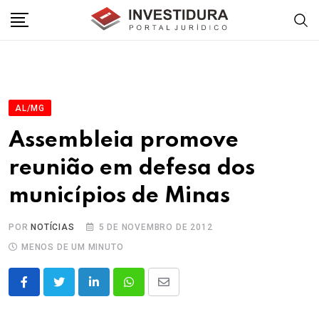
Skip
to
content
AL/MG
Assembleia promove
reunião em defesa dos
municípios de Minas
POR
NOTÍCIAS
5 DE NOVEMBRO DE 2012
MENOS DE UM MINUTO
LinkedIn
Whatsapp
Share
via