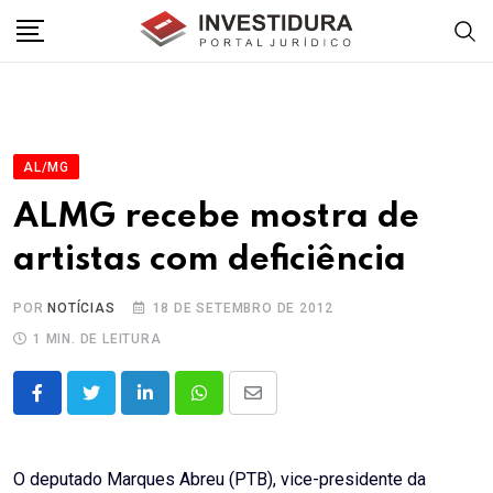
Skip
to
content
AL/MG
ALMG recebe mostra de
artistas com deficiência
POR
NOTÍCIAS
18 DE SETEMBRO DE 2012
1 MIN. DE LEITURA
LinkedIn
Whatsapp
Share
via
Email
O deputado Marques Abreu (PTB), vice-presidente da