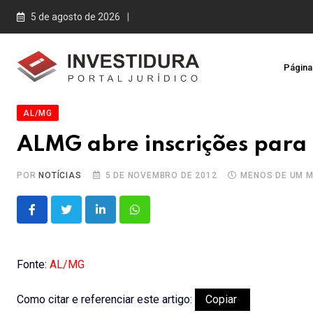
Skip
5 de agosto de 2026
to
content
Página 
AL/MG
ALMG abre inscrições para 
POR
NOTÍCIAS
5 DE NOVEMBRO DE 2012
MENOS DE UM M
LinkedIn
Whatsapp
Fonte:
AL/MG
Como citar e referenciar este artigo:
Copiar