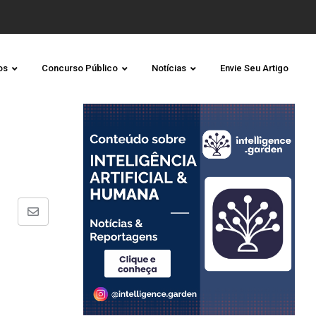
os
Concurso Público
Notícias
Envie Seu Artigo
Share
via
Email