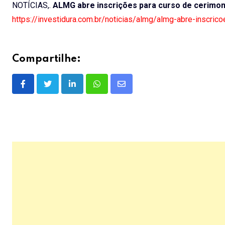
NOTÍCIAS,.
ALMG abre inscrições para curso de cerimoni
https://investidura.com.br/noticias/almg/almg-abre-inscric
Compartilhe:
LinkedIn
Whatsapp
Share
via
Email