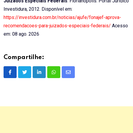
Juizados Especiais Federais
. Florianópolis: Portal Jurídico
Investidura, 2012. Disponível em:
https://investidura.com.br/noticias/ajufe/fonajef-aprova-
recomendacoes-para-juizados-especiais-federais/
Acesso
em: 08 ago. 2026
Compartilhe:
LinkedIn
Whatsapp
Share
via
Email