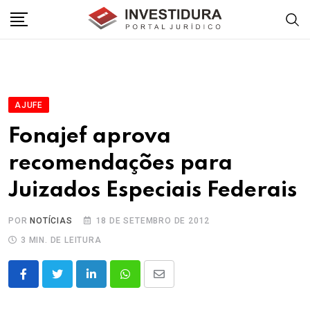
Skip
to
content
AJUFE
Fonajef aprova
recomendações para
Juizados Especiais Federais
POR
NOTÍCIAS
18 DE SETEMBRO DE 2012
3 MIN. DE LEITURA
LinkedIn
Whatsapp
Share
via