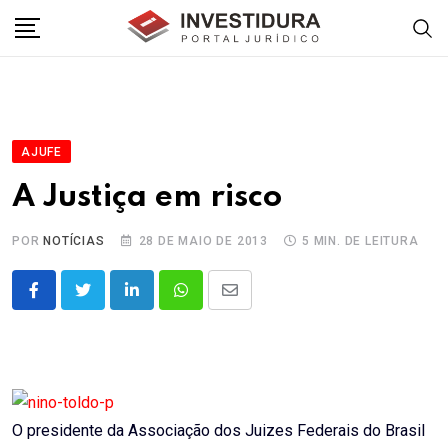
Skip
to
content
AJUFE
A Justiça em risco
POR
NOTÍCIAS
28 DE MAIO DE 2013
5 MIN. DE LEITURA
LinkedIn
Whatsapp
Share
via
Email
O presidente da Associação dos Juizes Federais do Brasil