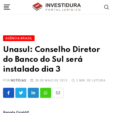
Skip
to
content
AGÊNCIA BRASIL
Unasul: Conselho Diretor
do Banco do Sul será
instalado dia 3
POR
NOTÍCIAS
28 DE MAIO DE 2013
2 MIN. DE LEITURA
LinkedIn
Whatsapp
Share
via
Email
Renata Giraldi*