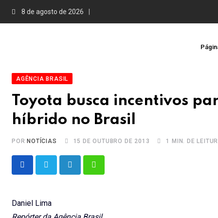
Skip
8 de agosto de 2026
to
content
Página
AGÊNCIA BRASIL
Toyota busca incentivos par
híbrido no Brasil
POR
NOTÍCIAS
15 DE OUTUBRO DE 2013
1 MIN. DE LEITU
LinkedIn
Whatsapp
Daniel Lima
Repórter da Agência Brasil