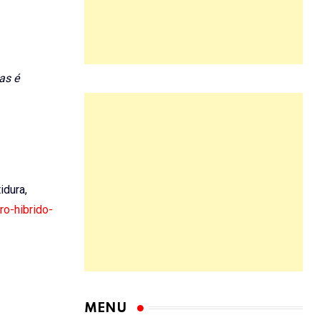
as é
idura,
ro-hibrido-