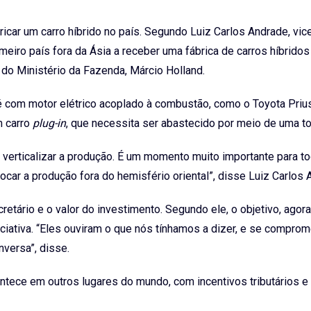
icar um carro híbrido no país. Segundo Luiz Carlos Andrade, vic
meiro país fora da Ásia a receber uma fábrica de carros híbridos
 do Ministério da Fazenda, Márcio Holland.
 é com motor elétrico acoplado à combustão, como o Toyota Prius
m carro
plug-in
, que necessita ser abastecido por meio de uma t
 em verticalizar a produção. É um momento muito importante para t
olocar a produção fora do hemisfério oriental”, disse Luiz Carlos 
etário e o valor do investimento. Segundo ele, o objetivo, agora,
iciativa. “Eles ouviram o que nós tínhamos a dizer, e se compro
versa”, disse.
ontece em outros lugares do mundo, com incentivos tributários 