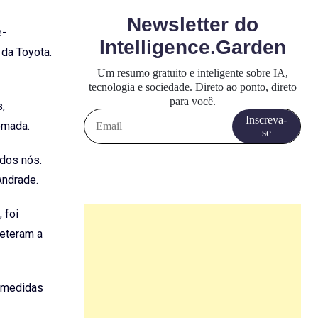
e-
 da Toyota.
,
omada.
odos nós.
Andrade.
 foi
meteram a
e medidas