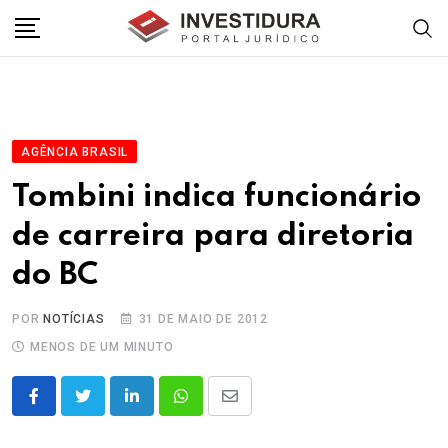
Skip
to
content
AGÊNCIA BRASIL
Tombini indica funcionário
de carreira para diretoria
do BC
POR
NOTÍCIAS
31 DE MAIO DE 2012
MENOS DE UM MINUTO
LinkedIn
Whatsapp
Share
via