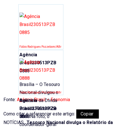
Email
Fábio Rodrigues Pozzebom/ABr
Agência
Brasil230513PZB
0885
Brasília – O Tesouro
Nacional divulgou o
Fábio Rodrigues Pozzebom/ABr
Fonte:
Agência Brasil – Economia
Relatório da Dívida
Agência
Pública Federal de
Brasil230513PZB
Como citar e referenciar este artigo:
Copiar
abril. Na foto, o
0888
NOTÍCIAS,.
Tesouro Nacional divulga o Relatório da
coordenador-geral