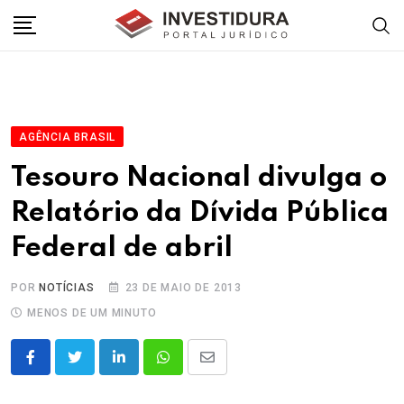
Skip
to
content
AGÊNCIA BRASIL
Tesouro Nacional divulga o
Relatório da Dívida Pública
Federal de abril
POR
NOTÍCIAS
23 DE MAIO DE 2013
MENOS DE UM MINUTO
LinkedIn
Whatsapp
Share
via