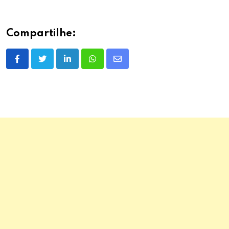
Compartilhe:
LinkedIn
Whatsapp
Share
via
Email