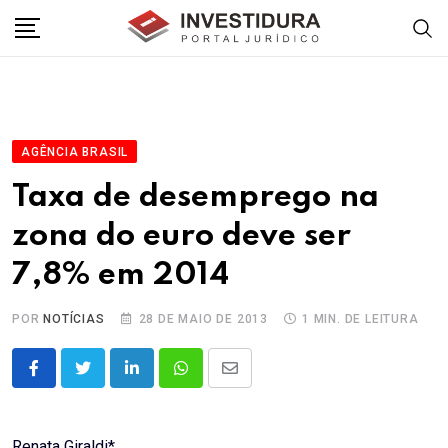
Skip
to
content
AGÊNCIA BRASIL
Taxa de desemprego na
zona do euro deve ser
7,8% em 2014
POR
NOTÍCIAS
28 DE MAIO DE 2013
1 MIN. DE LEITURA
LinkedIn
Whatsapp
Share
via
Email
Renata Giraldi*