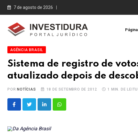
Skip
7 de agosto de 2026
to
content
Página 
AGÊNCIA BRASIL
Sistema de registro de voto
atualizado depois de desco
POR
NOTÍCIAS
18 DE SETEMBRO DE 2012
1 MIN. DE LEIT
LinkedIn
Whatsapp
Da Agência Brasil