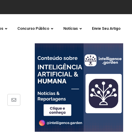
os
Concurso Público
Notícias
Envie Seu Artigo
Share
via
Email