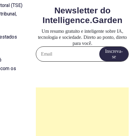
toral (TSE)
ribunal,
 estados
é
o com os