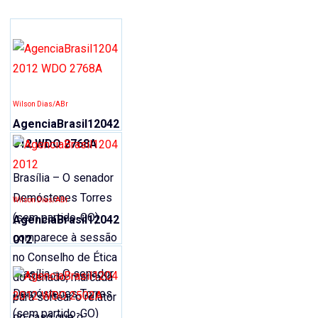
Email
Wilson Dias/ABr
AgenciaBrasil12042
012 WDO 2768A
Brasília – O senador
Demóstenes Torres
Wilson Dias/ABr
(sem partido-GO)
AgenciaBrasil12042
comparece à sessão
012
no Conselho de Ética
Brasília – O senador
do Senado, marcada
Demóstenes Torres
para sortear o relator
(sem partido-GO)
do caso que o