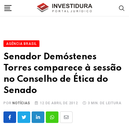
Skip
to
content
AGÊNCIA BRASIL
Senador Demóstenes
Torres comparece à sessão
no Conselho de Ética do
Senado
POR
NOTÍCIAS
12 DE ABRIL DE 2012
3 MIN. DE LEITURA
LinkedIn
Whatsapp
Share
via