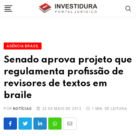
Skip
to
content
AGÊNCIA BRASIL
Senado aprova projeto que
regulamenta profissão de
revisores de textos em
braile
POR
NOTÍCIAS
22 DE MAIO DE 2013
1 MIN. DE LEITURA
LinkedIn
Whatsapp
Share
via