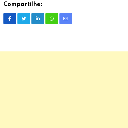
Compartilhe:
LinkedIn
Whatsapp
Share
via
Email