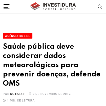
Skip
to
content
AGÊNCIA BRASIL
Saúde pública deve
considerar dados
meteorológicos para
prevenir doenças, defende
OMS
POR
NOTÍCIAS
3 DE NOVEMBRO DE 2012
1 MIN. DE LEITURA