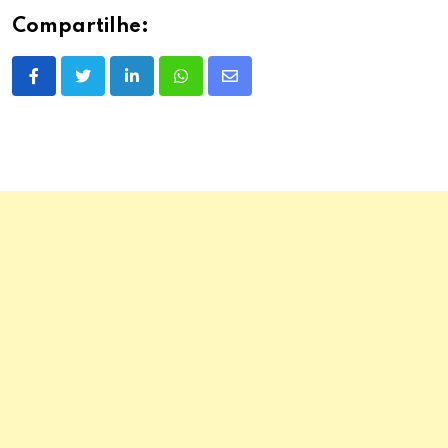
Compartilhe:
LinkedIn
Whatsapp
Share
via
Email