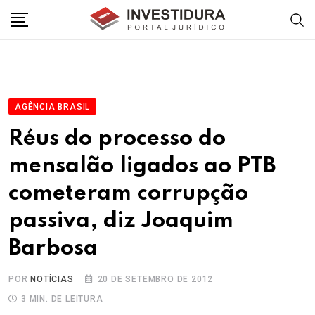
Skip
to
content
AGÊNCIA BRASIL
Réus do processo do
mensalão ligados ao PTB
cometeram corrupção
passiva, diz Joaquim
Barbosa
POR
NOTÍCIAS
20 DE SETEMBRO DE 2012
3 MIN. DE LEITURA