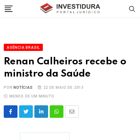
Skip
to
content
AGÊNCIA BRASIL
Renan Calheiros recebe o
ministro da Saúde
POR
NOTÍCIAS
22 DE MAIO DE 2013
MENOS DE UM MINUTO
LinkedIn
Whatsapp
Share
via
Email