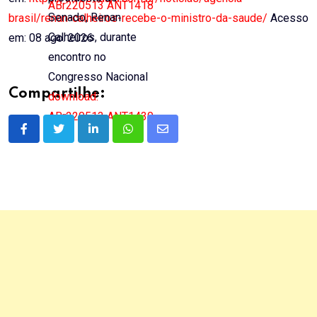
ABr220513 ANT1418
Senado, Renan
brasil/renan-calheiros-recebe-o-ministro-da-saude/
Acesso
Calheiros, durante
em: 08 ago. 2026
encontro no
Congresso Nacional
Compartilhe:
download:
ABr220513 ANT1430
LinkedIn
Whatsapp
Share
via
Email