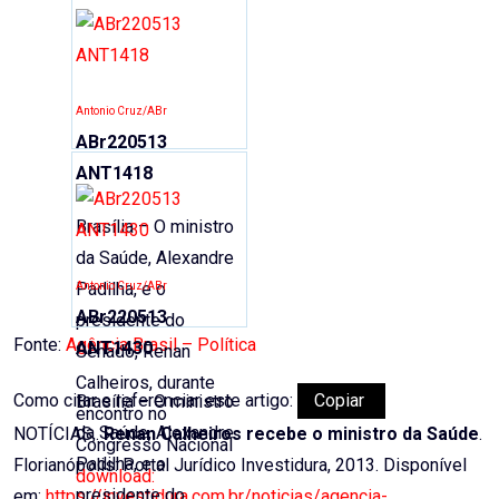
Antonio Cruz/ABr
ABr220513
ANT1418
Brasília – O ministro
da Saúde, Alexandre
Padilha, e o
Antonio Cruz/ABr
ABr220513
presidente do
Fonte:
Agência Brasil – Política
ANT1430
Senado, Renan
Calheiros, durante
Como citar e referenciar este artigo:
Copiar
Brasília – O ministro
encontro no
da Saúde, Alexandre
NOTÍCIAS,.
Renan Calheiros recebe o ministro da Saúde
.
Congresso Nacional
Padilha, e o
Florianópolis: Portal Jurídico Investidura, 2013. Disponível
download:
presidente do
em:
https://investidura.com.br/noticias/agencia-