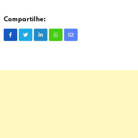
Compartilhe:
LinkedIn
Whatsapp
Share
via
Email