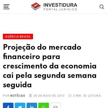
Skip
to
content
AGÊNCIA BRASIL
Projeção do mercado
financeiro para
crescimento da economia
cai pela segunda semana
seguida
POR
NOTÍCIAS
28 DE MAIO DE 2013
2 MIN. DE LEITURA