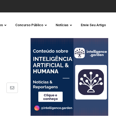
os
Concurso Público
Notícias
Envie Seu Artigo
Share
via
Email