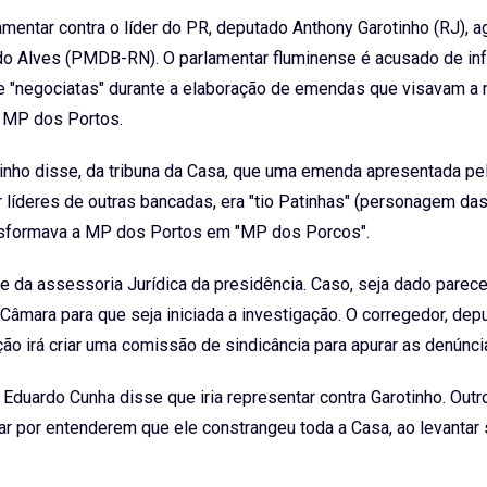
amentar contra o líder do PR, deputado Anthony Garotinho (RJ), a
o Alves (PMDB-RN). O parlamentar fluminense é acusado de infr
 "negociatas" durante a elaboração de emendas que visavam a 
 MP dos Portos.
inho disse, da tribuna da Casa, que uma emenda apresentada pe
líderes de outras bancadas, era "tio Patinhas" (personagem das
ransformava a MP dos Portos em "MP dos Porcos".
e da assessoria Jurídica da presidência. Caso, seja dado parece
Câmara para que seja iniciada a investigação. O corregedor, depu
o irá criar uma comissão de sindicância para apurar as denúnci
duardo Cunha disse que iria representar contra Garotinho. Outr
r por entenderem que ele constrangeu toda a Casa, ao levantar