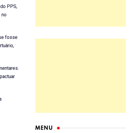
 do PPS,
e no
se fosse
tuário,
mentares.
pactuar
a
MENU