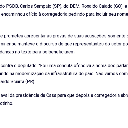
s do PSDB, Carlos Sampaio (SP), do DEM, Ronaldo Caiado (GO), e
encaminhou ofício à corregedoria pedindo para incluir seu nom
ão e prometeu apresentar as provas de suas acusações somente 
uminense manteve o discurso de que representantes do setor por
anças no texto para se beneficiarem.
ontra o deputado. "Foi uma conduta ofensiva à honra dos parla
ndo na modernização da infraestrutura do país. Não vamos com
ardo Sciarra (PR).
val da presidência da Casa para que depois a corregedoria abr
otinho.