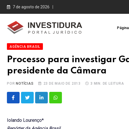
Skip
7 de agosto de 2026
to
content
Página 
AGÊNCIA BRASIL
Processo para investigar G
presidente da Câmara
POR
NOTÍCIAS
23 DE MAIO DE 2013
3 MIN. DE LEITURA
LinkedIn
Whatsapp
Iolando Lourenço*
Repórter da Agência Brasil