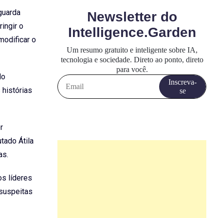
guarda
ingir o
modificar o
lo
 histórias
r
tado Átila
as.
os líderes
 suspeitas