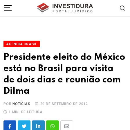
Skip
to
content
AGÊNCIA BRASIL
Presidente eleito do México
está no Brasil para visita
de dois dias e reunião com
Dilma
POR
NOTÍCIAS
20 DE SETEMBRO DE 2012
1 MIN. DE LEITURA
LinkedIn
Whatsapp
Share