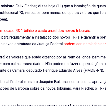
, ministro Felix Fischer, disse hoje (11) que a instalação de quat
nstitucional 73, vai custar bem menos do que os valores que fo
pea).
m quase R$ 1 bilhão o custo anual dos novos tribunais
.
 para regulamentar a instalação dos novos TRFs e garantir a pre
as novas estruturas da Justiça Federal
podem ser instaladas no
stará] os valores que estão dizendo por aí. Nem de longe, bem me
e ver com calma esses dados. Não podemos fazer especulações 
sidente da Câmara, deputado Henrique Eduardo Alves (PMDB-RN).
bunal Federal, ministro Joaquim Barbosa, que criticou a aprova
ações de Barbosa sobre os novos tribunais. Para Fischer, o TRF