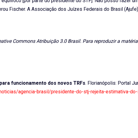
equívoco [por parte do presidente do STF]. Não posso fazer u
rou Fischer. A Associação dos Juízes Federais do Brasil (Ajuf
ative Commons Atribuição 3.0 Brasil. Para reproduzir a matéria
a para funcionamento dos novos TRFs
. Florianópolis: Portal Ju
/noticias/agencia-brasil/presidente-do-stj-rejeita-estimativa-do