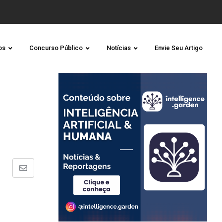
os
Concurso Público
Notícias
Envie Seu Artigo
Share
via
Email