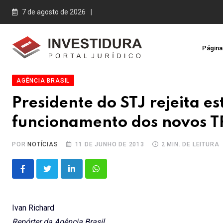
Skip
7 de agosto de 2026
to
content
Página 
AGÊNCIA BRASIL
Presidente do STJ rejeita e
funcionamento dos novos T
POR
NOTÍCIAS
11 DE JUNHO DE 2013
2 MIN. DE LEITURA
LinkedIn
Whatsapp
Ivan Richard
Repórter da Agência Brasil