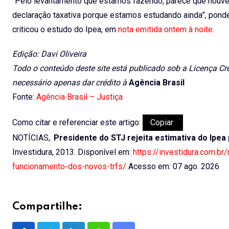
“Pelo levantamento que estamos fazendo, parece que houve 
declaração taxativa porque estamos estudando ainda”, ponde
criticou o estudo do Ipea, em
nota emitida ontem à noite
.
Edição:
Davi Oliveira
Todo o conteúdo deste site está publicado sob a Licença Cre
necessário apenas dar crédito à
Agência Brasil
Fonte:
Agência Brasil – Justiça
Como citar e referenciar este artigo:
Copiar
NOTÍCIAS,.
Presidente do STJ rejeita estimativa do Ipe
Investidura, 2013. Disponível em:
https://investidura.com.br
funcionamento-dos-novos-trfs/
Acesso em: 07 ago. 2026
Compartilhe: