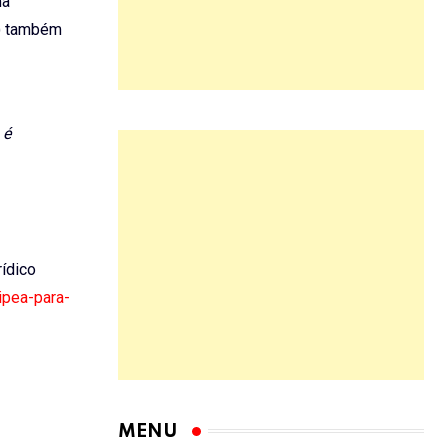
ma
e) também
 é
rídico
-ipea-para-
MENU