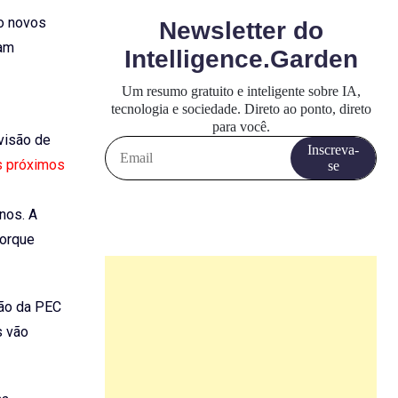
ro novos
ram
visão de
s próximos
nos. A
porque
ção da PEC
s vão