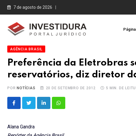
Skip
7 de agosto de 2026
to
content
Página 
AGÊNCIA BRASIL
Preferência da Eletrobras s
reservatórios, diz diretor d
POR
NOTÍCIAS
20 DE SETEMBRO DE 2012
5 MIN. DE LEIT
LinkedIn
Whatsapp
Alana Gandra
Repórter da Agência Brasil