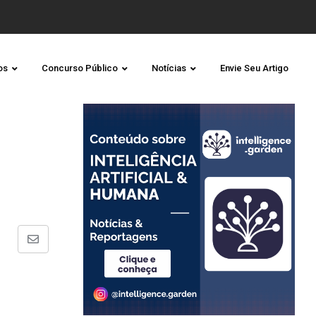
os
Concurso Público
Notícias
Envie Seu Artigo
Share
via
Email