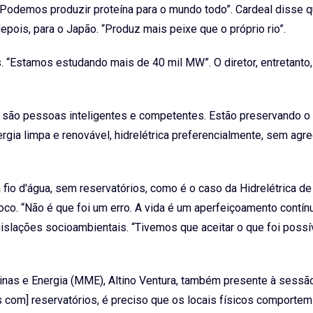
l. Podemos produzir proteína para o mundo todo”. Cardeal disse 
epois, para o Japão. “Produz mais peixe que o próprio rio”.
. “Estamos estudando mais de 40 mil MW”. O diretor, entretanto,
 são pessoas inteligentes e competentes. Estão preservando o 
ergia limpa e renovável, hidrelétrica preferencialmente, sem agre
 fio d'água, sem reservatórios, como é o caso da Hidrelétrica de
co. “Não é que foi um erro. A vida é um aperfeiçoamento contínu
gislações socioambientais. “Tivemos que aceitar o que foi possív
inas e Energia (MME), Altino Ventura, também presente à sessã
as com] reservatórios, é preciso que os locais físicos comportem