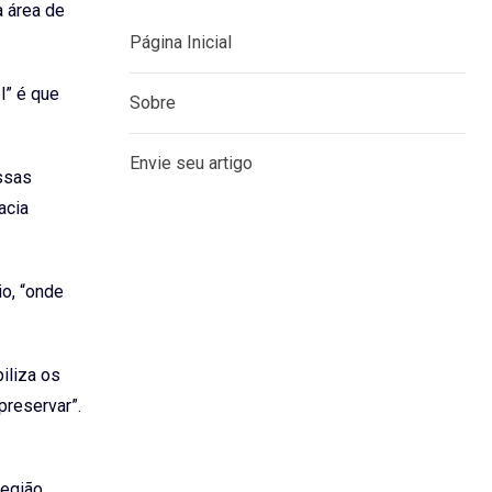
a área de
l” é que
MENU
essas
Página Inicial
acia
Sobre
io, “onde
Envie seu artigo
iliza os
preservar”.
Região