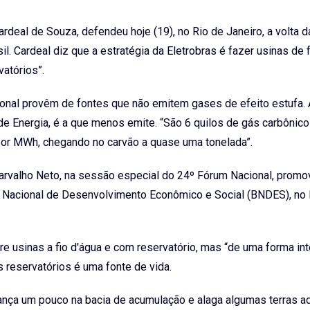
ardeal de Souza, defendeu hoje (19), no Rio de Janeiro, a volta d
il. Cardeal diz que a estratégia da Eletrobras é fazer usinas de 
atórios”.
cional provêm de fontes que não emitem gases de efeito estufa. 
 de Energia, é a que menos emite. “São 6 quilos de gás carbônico
por MWh, chegando no carvão a quase uma tonelada”.
Carvalho Neto, na sessão especial do 24º Fórum Nacional, promo
co Nacional de Desenvolvimento Econômico e Social (BNDES), no 
tre usinas a fio d'água e com reservatório, mas “de uma forma int
s reservatórios é uma fonte de vida.
ança um pouco na bacia de acumulação e alaga algumas terras ad