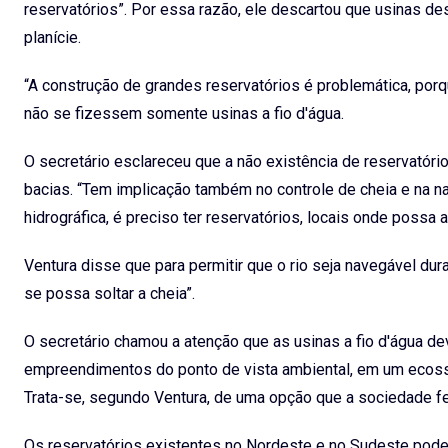
reservatórios”. Por essa razão, ele descartou que usinas de
planície.
“A construção de grandes reservatórios é problemática, porq
não se fizessem somente usinas a fio d'água.
O secretário esclareceu que a não existência de reservatór
bacias. “Tem implicação também no controle de cheia e na na
hidrográfica, é preciso ter reservatórios, locais onde possa 
Ventura disse que para permitir que o rio seja navegável dur
se possa soltar a cheia”.
O secretário chamou a atenção que as usinas a fio d'água de
empreendimentos do ponto de vista ambiental, em um ecossi
Trata-se, segundo Ventura, de uma opção que a sociedade f
Os reservatórios existentes no Nordeste e no Sudeste pode