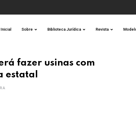
Inicial
Sobre
Biblioteca Jurídica
Revista
Model
erá fazer usinas com
a estatal
URA