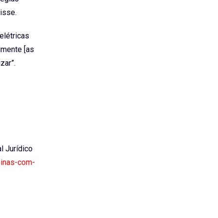
isse.
elétricas
lmente [as
zar”.
al Jurídico
usinas-com-