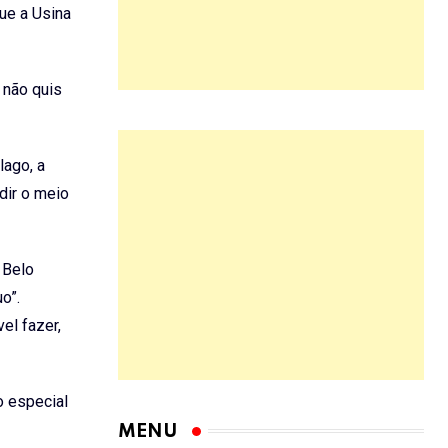
que a Usina
 não quis
lago, a
dir o meio
 Belo
o”.
el fazer,
o especial