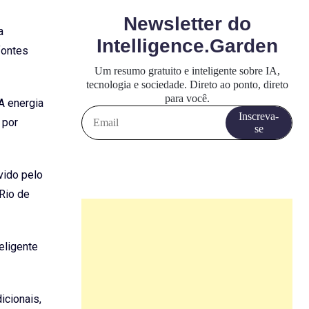
a
fontes
A energia
 por
vido pelo
Rio de
eligente
icionais,