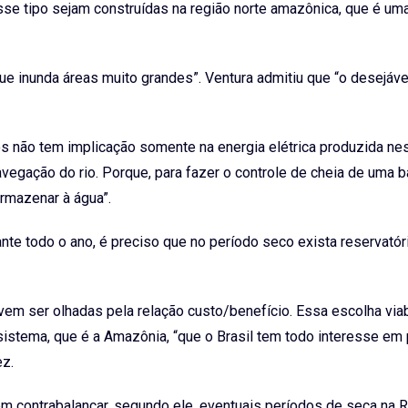
sse tipo sejam construídas na região norte amazônica, que é um
ue inunda áreas muito grandes”. Ventura admitiu que “o desejáve
ios não tem implicação somente na energia elétrica produzida n
vegação do rio. Porque, para fazer o controle de cheia de uma b
armazenar à água”.
ante todo o ano, é preciso que no período seco exista reservatór
vem ser olhadas pela relação custo/benefício. Essa escolha viab
stema, que é a Amazônia, “que o Brasil tem todo interesse em 
ez.
m contrabalançar, segundo ele, eventuais períodos de seca na 