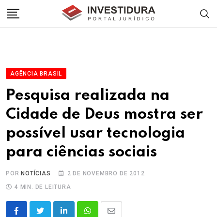
Skip
to
content
AGÊNCIA BRASIL
Pesquisa realizada na
Cidade de Deus mostra ser
possível usar tecnologia
para ciências sociais
POR
NOTÍCIAS
2 DE NOVEMBRO DE 2012
4 MIN. DE LEITURA
LinkedIn
Whatsapp
Share