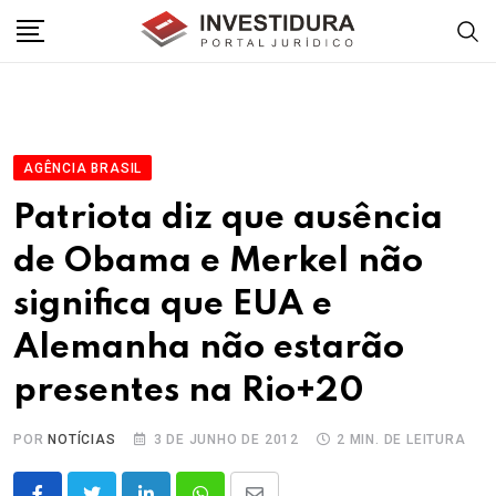
Skip
to
content
AGÊNCIA BRASIL
Patriota diz que ausência
de Obama e Merkel não
significa que EUA e
Alemanha não estarão
presentes na Rio+20
POR
NOTÍCIAS
3 DE JUNHO DE 2012
2 MIN. DE LEITURA