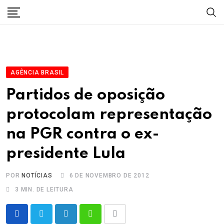
Skip
to
content
AGÊNCIA BRASIL
Partidos de oposição
protocolam representação
na PGR contra o ex-
presidente Lula
POR
NOTÍCIAS
6 DE NOVEMBRO DE 2012
3 MIN. DE LEITURA
LinkedIn
Whatsapp
Share