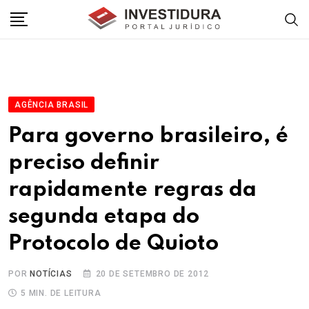
Skip
to
content
AGÊNCIA BRASIL
Para governo brasileiro, é
preciso definir
rapidamente regras da
segunda etapa do
Protocolo de Quioto
POR
NOTÍCIAS
20 DE SETEMBRO DE 2012
5 MIN. DE LEITURA