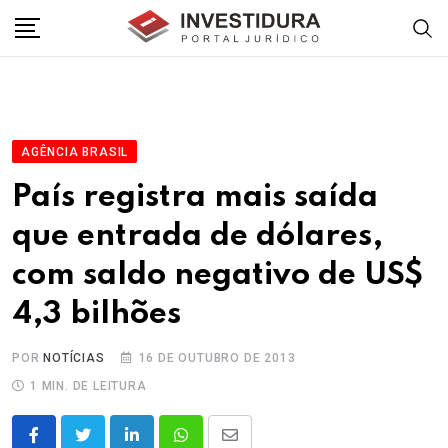
Skip
to
content
AGÊNCIA BRASIL
País registra mais saída
que entrada de dólares,
com saldo negativo de US$
4,3 bilhões
POR
NOTÍCIAS
16 DE OUTUBRO DE 2013
1 MIN. DE LEITURA
LinkedIn
Whatsapp
Share