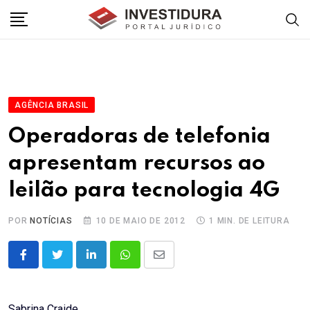
Skip
to
content
AGÊNCIA BRASIL
Operadoras de telefonia
apresentam recursos ao
leilão para tecnologia 4G
POR
NOTÍCIAS
10 DE MAIO DE 2012
1 MIN. DE LEITURA
LinkedIn
Whatsapp
Share
via
Email
Sabrina Craide