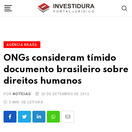
Skip
to
content
AGÊNCIA BRASIL
ONGs consideram tímido
documento brasileiro sobre
direitos humanos
POR
NOTÍCIAS
20 DE SETEMBRO DE 2012
3 MIN. DE LEITURA
LinkedIn
Whatsapp
Share
via