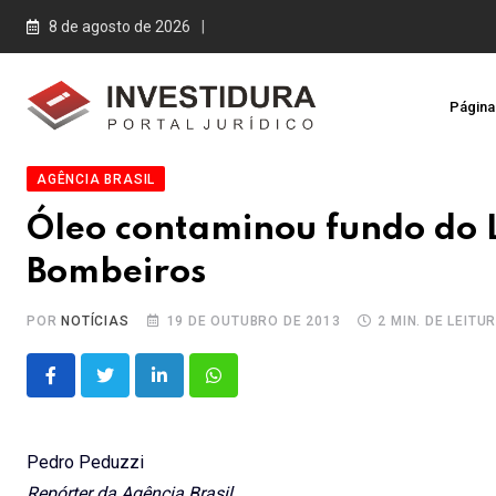
Skip
8 de agosto de 2026
to
content
Página 
AGÊNCIA BRASIL
Óleo contaminou fundo do 
Bombeiros
POR
NOTÍCIAS
19 DE OUTUBRO DE 2013
2 MIN. DE LEITU
LinkedIn
Whatsapp
Pedro Peduzzi
Repórter da Agência Brasil