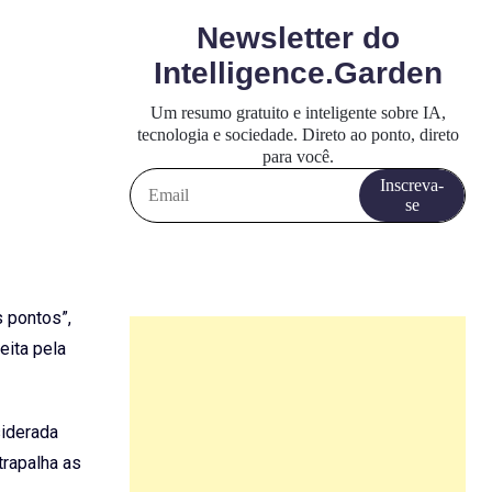
 pontos”,
eita pela
siderada
trapalha as