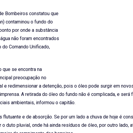
o de Bombeiros constatou que
an) contaminou o fundo do
(ponto por onde a substância
a água não foram encontrados
o do Comando Unificado,
o que se encontra na
incipal preocupação no
 e redimensionar a detenção, pois o óleo pode surgir em novos
mprensa. A retirada do óleo do fundo não é complicada, e será f
ais ambientais, informou o capitão.
s flutuante e de absorção. Se por um lado a chuva de hoje é con
 o duto pluvial, onde há ainda resíduos de óleo, por outro lado, a