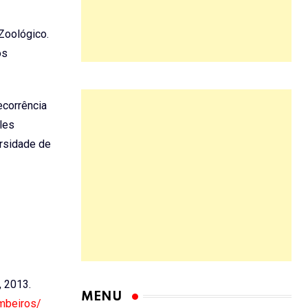
Zoológico.
os
ecorrência
les
ersidade de
, 2013.
MENU
ombeiros/