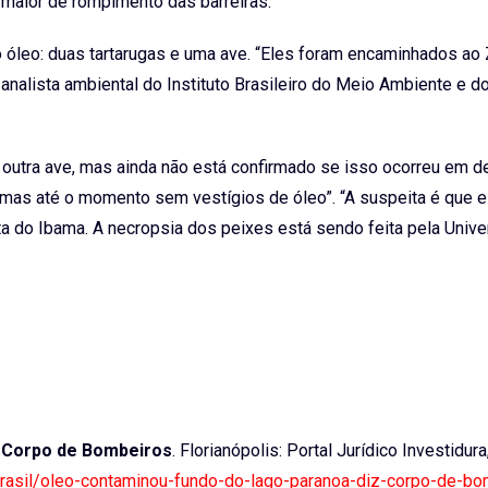
o maior de rompimento das barreiras.
óleo: duas tartarugas e uma ave. “Eles foram encaminhados ao 
 analista ambiental do Instituto Brasileiro do Meio Ambiente e d
 outra ave, mas ainda não está confirmado se isso ocorreu em d
mas até o momento sem vestígios de óleo”. “A suspeita é que e
a do Ibama. A necropsia dos peixes está sendo feita pela Univ
z Corpo de Bombeiros
. Florianópolis: Portal Jurídico Investidura
a-brasil/oleo-contaminou-fundo-do-lago-paranoa-diz-corpo-de-b