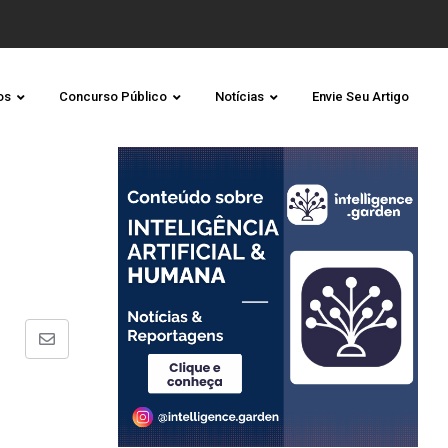
os
Concurso Público
Notícias
Envie Seu Artigo
Share
via
Email