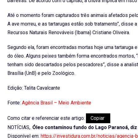
barreiras. De acordo com o capitão, a chuva implica em risc
Até o momento foram capturados três animais afetados pelo 
A ave morreu, e as tartarugas estão sob tratamento”, disse a
Recursos Naturais Renováveis (Ibama) Cristiane Oliveira.
Segundo ela, foram encontradas mortas hoje uma tartaruga e
do óleo. Alguns peixes também forma encontrados mortos, “
tenham sido descartados pelos pescadores”, disse a analist
Brasília (UnB) e pelo Zoológico.
Edição: Talita Cavalcante
Fonte:
Agência Brasil – Meio Ambiente
Como citar e referenciar este artigo:
Copiar
NOTÍCIAS,.
Óleo contaminou fundo do Lago Paranoá, di
Disponível em:
https://investidura.com.br/noticias/agenci