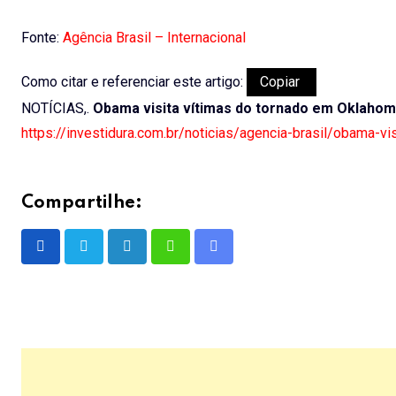
Fonte:
Agência Brasil – Internacional
Como citar e referenciar este artigo:
Copiar
NOTÍCIAS,.
Obama visita vítimas do tornado em Oklaho
https://investidura.com.br/noticias/agencia-brasil/obama-v
Compartilhe:
LinkedIn
Whatsapp
Share
via
Email