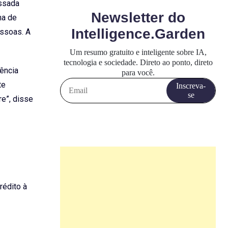
assada
na de
essoas. A
ência
te
e”, disse
rédito à