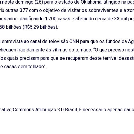
u neste domingo (26) para o estado de Oklahoma, atingido na p
u outras 377 com o objetivo de visitar os sobreviventes e a zo
mos anos, danificando 1.200 casas e afetando cerca de 33 mil p
8 bilhões (R$5,29 bilhões).
 entrevista ao canal de televisão CNN para que os fundos da Ag
cheguem rapidamente às vítimas do tornado. “O que preciso nes
s quais precisam para que se recuperam deste terrível desastr
de casas sem telhado”.
ative Commons Atribuição 3.0 Brasil. É necessário apenas dar c