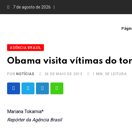
Skip
7 de agosto de 2026
to
content
Página
AGÊNCIA BRASIL
Obama visita vítimas do 
POR
NOTÍCIAS
26 DE MAIO DE 2013
1 MIN. DE LEITURA
LinkedIn
Whatsapp
Mariana Tokarnia*
Repórter da Agência Brasil