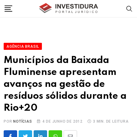
Skip
to
content
AGÊNCIA BRASIL
Municípios da Baixada
Fluminense apresentam
avanços na gestão de
resíduos sólidos durante a
Rio+20
POR
NOTÍCIAS
4 DE JUNHO DE 2012
3 MIN. DE LEITURA