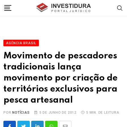
Skip
to
content
AGÊNCIA BRASIL
Movimento de pescadores
tradicionais lança
movimento por criação de
territórios exclusivos para
pesca artesanal
POR
NOTÍCIAS
5 DE JUNHO DE 2012
5 MIN. DE LEITURA