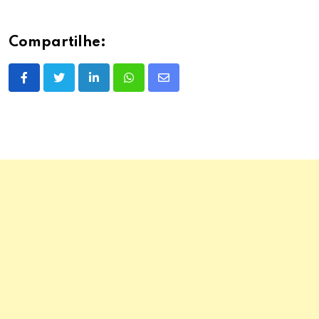
Compartilhe:
LinkedIn
Whatsapp
Share
via
Email