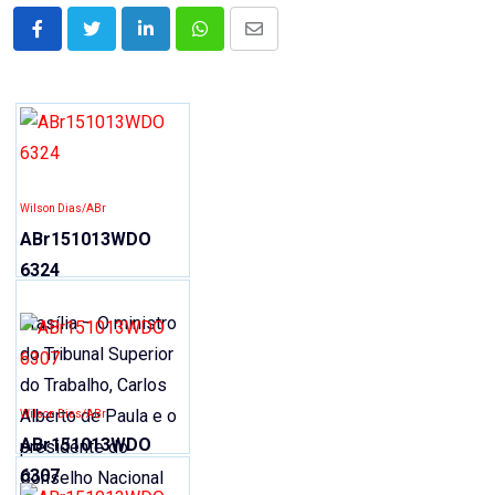
LinkedIn
Whatsapp
Share
via
Email
Wilson Dias/ABr
ABr151013WDO
6324
Brasília – O ministro
do Tribunal Superior
do Trabalho, Carlos
Alberto de Paula e o
Wilson Dias/ABr
ABr151013WDO
presidente do
6307
Conselho Nacional