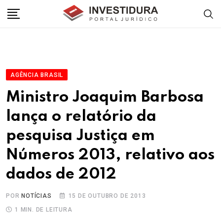
Skip
to
content
AGÊNCIA BRASIL
Ministro Joaquim Barbosa
lança o relatório da
pesquisa Justiça em
Números 2013, relativo aos
dados de 2012
POR
NOTÍCIAS
15 DE OUTUBRO DE 2013
1 MIN. DE LEITURA