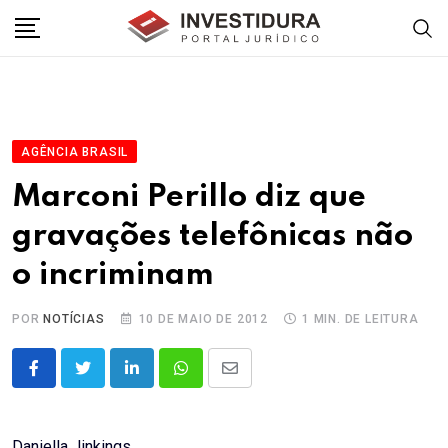
Skip
to
content
AGÊNCIA BRASIL
Marconi Perillo diz que
gravações telefônicas não
o incriminam
POR
NOTÍCIAS
10 DE MAIO DE 2012
1 MIN. DE LEITURA
LinkedIn
Whatsapp
Share
via
Email
Daniella Jinkings