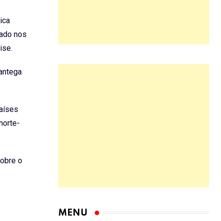
ica
nado nos
ise.
Mantega
países
norte-
sobre o
MENU