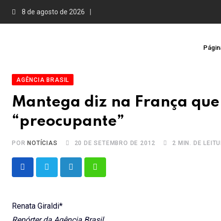
Skip
8 de agosto de 2026
to
content
Página
AGÊNCIA BRASIL
Mantega diz na França que i
“preocupante”
POR
NOTÍCIAS
20 DE SETEMBRO DE 2012
2 MIN. DE LEIT
LinkedIn
Whatsapp
Renata Giraldi*
Repórter da Agência Brasil