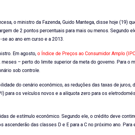
ncesa, o ministro da Fazenda, Guido Mantega, disse hoje (19) qu
 margem de 2 pontos percentuais para mais ou menos. Segundo el
o-se ao ano em curso e a 2013.
nistro. Em agosto,
o Índice de Preços ao Consumidor Amplo (IP
meses – perto do limite superior da meta do governo. Para o mi
nário sob controle.
lidade do cenário econômico, as reduções das taxas de juros, d
I) para os veículos novos e a alíquota zero para os eletrodomé
das de estímulo econômico. Segundo ele, o crédito deve contin
os ascenderão das classes D e E para a C no próximo ano. Para 