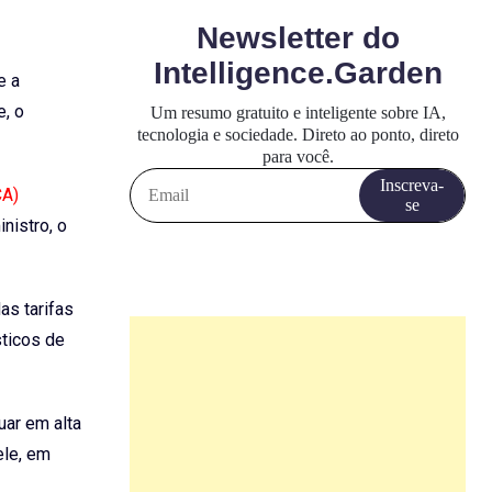
e a
e, o
CA)
nistro, o
as tarifas
sticos de
uar em alta
ele, em