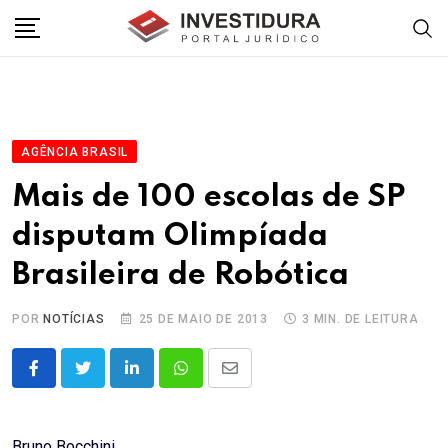
Skip
to
content
AGÊNCIA BRASIL
Mais de 100 escolas de SP
disputam Olimpíada
Brasileira de Robótica
POR
NOTÍCIAS
25 DE MAIO DE 2013
3 MIN. DE LEITURA
LinkedIn
Whatsapp
Share
via
Email
Bruno Bocchini