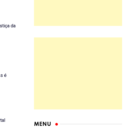
stiça da
as é
tal
MENU