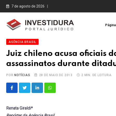
Skip
7 de agosto de 2026
to
content
Página 
AGÊNCIA BRASIL
Juiz chileno acusa oficiais 
assassinatos durante ditad
POR
NOTÍCIAS
28 DE MAIO DE 2013
2 MIN. DE LEITURA
LinkedIn
Whatsapp
Renata Giraldi*
Repórter da Agência Brasil