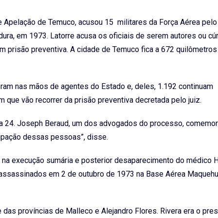
l de Apelação de Temuco, acusou 15 militares da Força Aérea pelo
dura, em 1973. Latorre acusa os oficiais de serem autores ou c
 prisão preventiva. A cidade de Temuco fica a 672 quilômetros
eram nas mãos de agentes do Estado e, deles, 1.192 continuam
que vão recorrer da prisão preventiva decretada pelo juiz.
ia 24. Joseph Beraud, um dos advogados do processo, comemor
cipação dessas pessoas”, disse.
os na execução sumária e posterior desaparecimento do médico 
a, assassinados em 2 de outubro de 1973 na Base Aérea Maquehu
 das províncias de Malleco e Alejandro Flores. Rivera era o pre