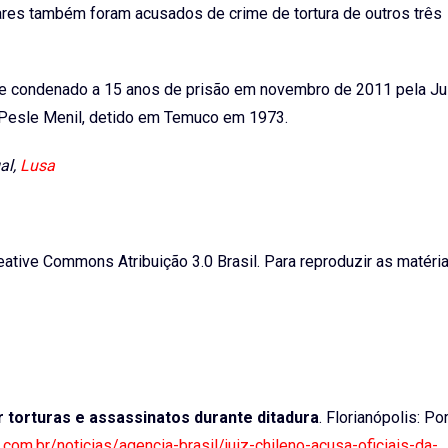
ares também foram acusados de crime de tortura de outros três
a e condenado a 15 anos de prisão em novembro de 2011 pela Ju
 Pesle Menil, detido em Temuco em 1973.
al,
Lusa
ative Commons Atribuição 3.0 Brasil. Para reproduzir as matéri
r torturas e assassinatos durante ditadura
. Florianópolis: Por
a.com.br/noticias/agencia-brasil/juiz-chileno-acusa-oficiais-da-