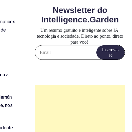
úmplices
 de
ou a
Hernán
e, nos
sidente