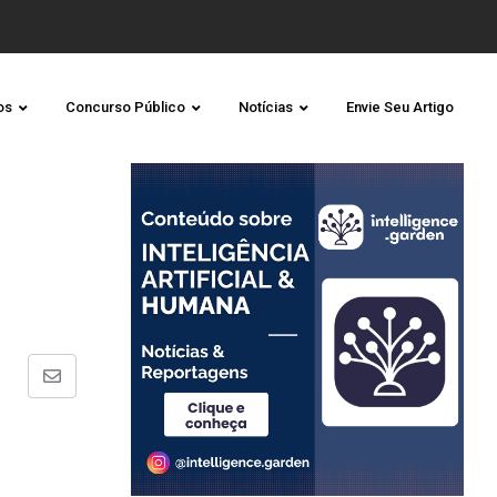
os
Concurso Público
Notícias
Envie Seu Artigo
Share
via
Email