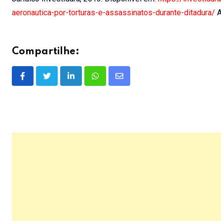
aeronautica-por-torturas-e-assassinatos-durante-ditadura/
A
Compartilhe:
LinkedIn
Whatsapp
Share
via
Email