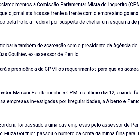
esclarecimentos à Comissão Parlamentar Mista de Inquérito (CP
ue o jornalista ficasse frente a frente com o empresário goiano
do pela Polícia Federal por suspeita de chefiar um esquema de 
rticiparia também de acareação com o presidente da Agência de
za Gouthier, ex-assessor de Perillo.
ará à presidência da CPMI os requerimentos para que as acare
nador Marconi Perillo mentiu à CPMI no último dia 12, quando fo
as empresas investigadas por irregularidades, a Alberto e Panto
 Bordoni, foi passado a uma das empresas pelo assessor de Peri
io Fiúza Gouthier, passou o número da conta da minha filha para 