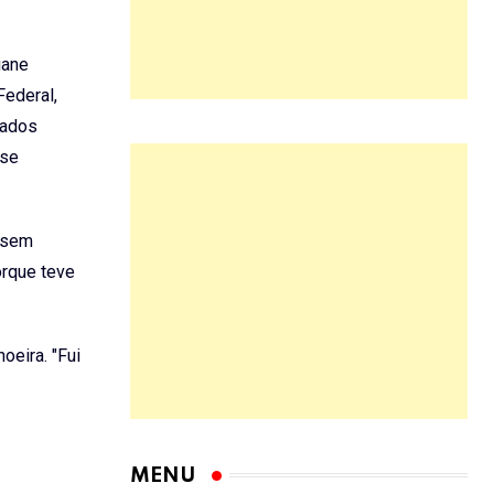
iane
Federal,
tados
sse
 (sem
orque teve
oeira. "Fui
MENU