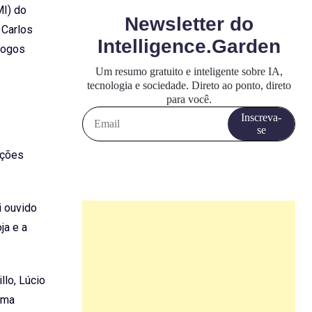
MI) do
 Carlos
jogos
ações
i ouvido
ja e a
llo, Lúcio
uma