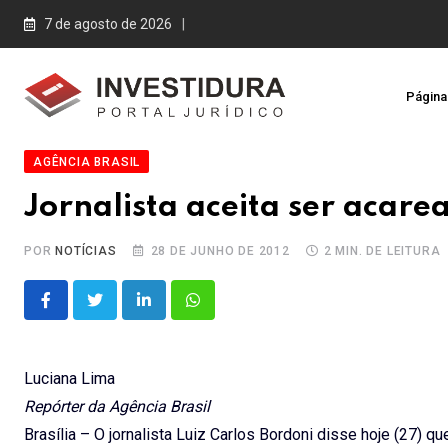
Skip
7 de agosto de 2026
to
content
Página 
AGÊNCIA BRASIL
Jornalista aceita ser acare
POR
NOTÍCIAS
28 DE JUNHO DE 2012
2 MIN. DE LEITURA
LinkedIn
Whatsapp
Luciana Lima
Repórter da Agência Brasil
Brasília – O jornalista Luiz Carlos Bordoni disse hoje (27) 