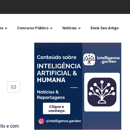
os
Concurso Público
Notícias
Envie Seu Artigo
Share
via
Email
illo e com