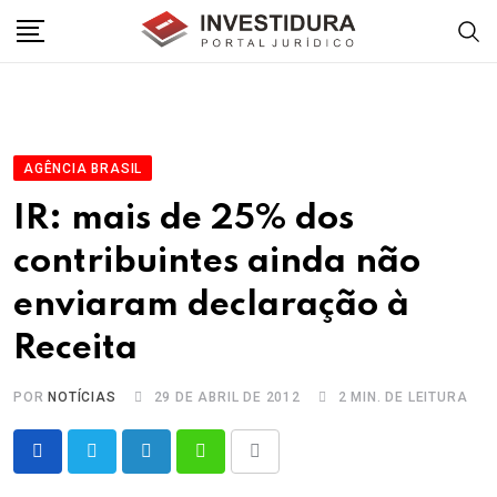
Skip
to
content
AGÊNCIA BRASIL
IR: mais de 25% dos
contribuintes ainda não
enviaram declaração à
Receita
POR
NOTÍCIAS
29 DE ABRIL DE 2012
2 MIN. DE LEITURA
LinkedIn
Whatsapp
Share
via