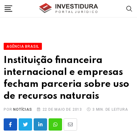
Skip
to
content
AGÊNCIA BRASIL
Instituição financeira
internacional e empresas
fecham parceria sobre uso
de recursos naturais
POR
NOTÍCIAS
22 DE MAIO DE 2013
3 MIN. DE LEITURA
LinkedIn
Whatsapp
Share
via