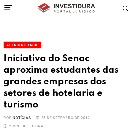
Skip
to
content
AGÊNCIA BRASIL
Iniciativa do Senac
aproxima estudantes das
grandes empresas dos
setores de hotelaria e
turismo
POR
NOTÍCIAS
25 DE SETEMBRO DE 2012
2 MIN. DE LEITURA